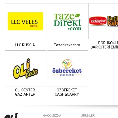
DORUKOĞL
LLC RUSSIA
Tazedirekt.com
ŞARKÜTERİ EM
OLİ CENTER
ÖZBEREKET
GAZİANTEP
CASH&CARRY
HAKKIMIZDA
ÜRÜNLER