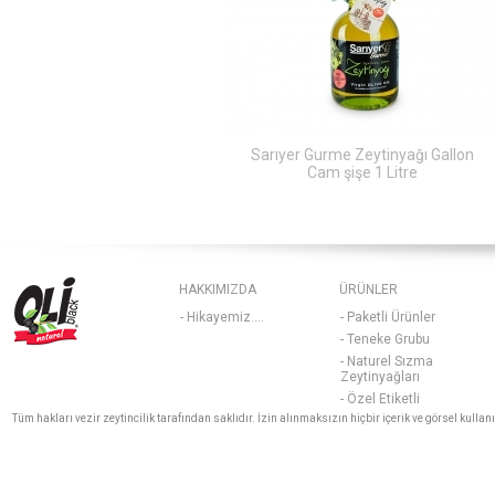
Sarıyer Gurme Zeytinyağı Gallon
er Gurme Zeytinyağı 2 Litre
Cam şişe 1 Litre
HAKKIMIZDA
ÜRÜNLER
- Hikayemiz....
- Paketli Ürünler
- Teneke Grubu
- Naturel Sızma
Zeytinyağları
- Özel Etiketli
Tüm hakları vezir zeytincilik tarafından saklıdır. İzin alınmaksızın hiçbir içerik ve görsel kulla