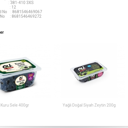
: 381-410 3XS
det : 12
od No : 8681546469067
d No : 8681546469272
ler
Kuru Sele 400gr
Yağlı Doğal Siyah Zeytin 200g