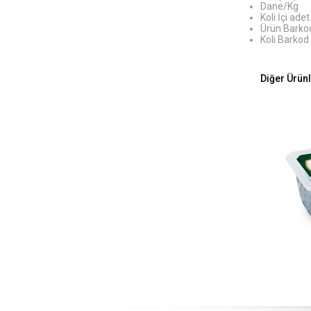
Dane/Kg 
Koli İçi a
Ürün Bark
Koli Barko
Diğer Ürün
Çıtır Kırma Zeytini 500 gram Pet