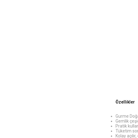
Özellikler
Gurme Doğa
Gemlik çeşi
Pratik kull
Tüketim son
Kolay açılır,