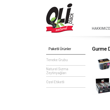
HAKKIMIZ
Gurme D
Paketli Ürünler
Teneke Grubu
Naturel Sızma
Zeytinyağları
Özel Etiketli