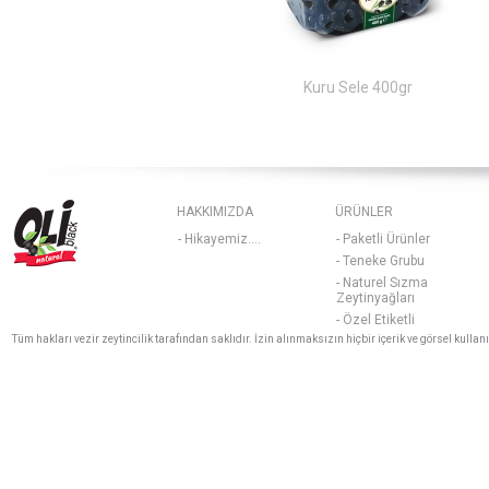
 Kırma Zeytini 500 gram Pet
Kuru Sele 400gr
HAKKIMIZDA
ÜRÜNLER
- Hikayemiz....
- Paketli Ürünler
- Teneke Grubu
- Naturel Sızma
Zeytinyağları
- Özel Etiketli
Tüm hakları vezir zeytincilik tarafından saklıdır. İzin alınmaksızın hiçbir içerik ve görsel kulla